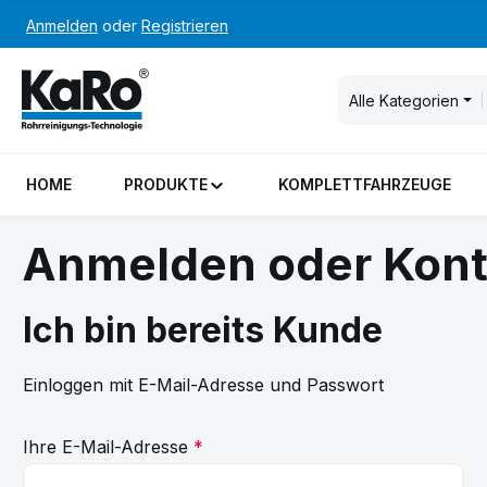
Anmelden
oder
Registrieren
m Hauptinhalt springen
Zur Suche springen
Zur Hauptnavigation springen
Alle Kategorien
HOME
PRODUKTE
KOMPLETTFAHRZEUGE
Anmelden oder Konto
Ich bin bereits Kunde
Einloggen mit E-Mail-Adresse und Passwort
Ihre E-Mail-Adresse
*