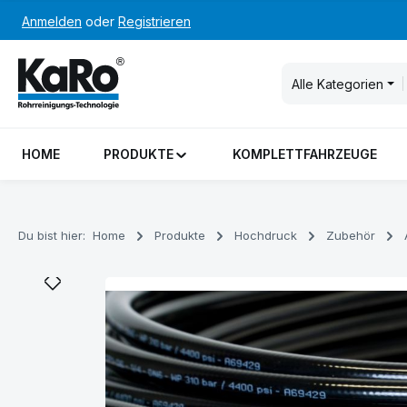
Anmelden
oder
Registrieren
m Hauptinhalt springen
Zur Suche springen
Zur Hauptnavigation springen
Alle Kategorien
HOME
PRODUKTE
KOMPLETTFAHRZEUGE
Du bist hier:
Home
Produkte
Hochdruck
Zubehör
Bildergalerie überspringen