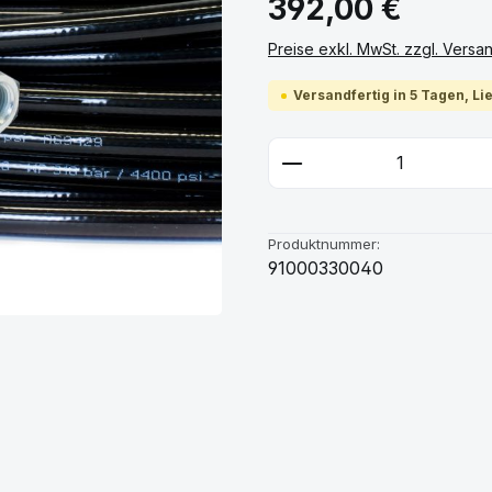
392,00 €
Preise exkl. MwSt. zzgl. Vers
Versandfertig in 5 Tagen, Li
Produkt Anzahl: G
Produktnummer:
91000330040