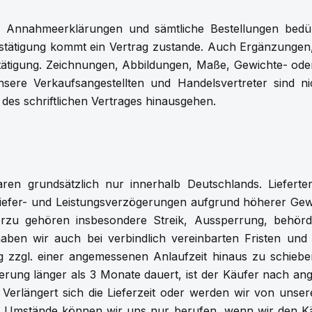
. Annahmeerklärungen und sämtliche Bestellungen bedür
agsbestätigung kommt ein Vertrag zustande. Auch Ergänzun
stätigung. Zeichnungen, Abbildungen, Maße, Gewichte- oder
 Unsere Verkaufsangestellten und Handelsvertreter sind 
des schriftlichen Vertrages hinausgehen.
ren grundsätzlich nur innerhalb Deutschlands. Lieferter
iefer- und Leistungsverzögerungen aufgrund höherer Gewa
rzu gehören insbesondere Streik, Aussperrung, behör
haben wir auch bei verbindlich vereinbarten Fristen und
 zzgl. einer angemessenen Anlaufzeit hinaus zu schiebe
rung länger als 3 Monate dauert, ist der Käufer nach ang
 Verlängert sich die Lieferzeit oder werden wir von unser
 Umstände können wir uns nur berufen, wenn wir den Käufe