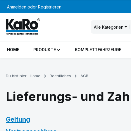
Anmelden
oder
Registrieren
m Hauptinhalt springen
Zur Suche springen
Zur Hauptnavigation springen
Alle Kategorien
HOME
PRODUKTE
KOMPLETTFAHRZEUGE
Du bist hier:
Home
Rechtliches
AGB
Lieferungs- und Za
Geltung