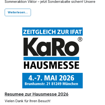
Sommeraktion Viktor – jetzt Sonderrabatte sichern! Unsere
Spiralmaschine Viktor ist die kraftvolle Koffermaschine für
professionelle Rohrreinigungseinsätze – kompakt, robust und
Weiterlesen...
zuverlässig im täglichen Einsatz.
Resumee zur Hausmesse 2026
Vielen Dank für Ihren Besuch!