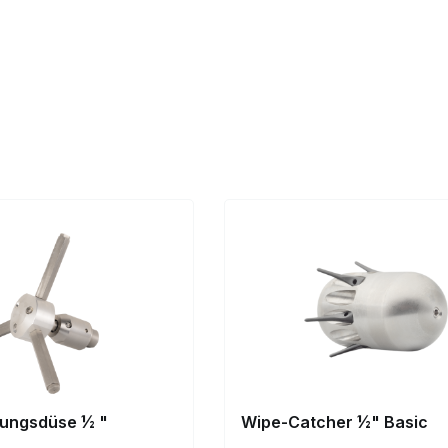
gungsdüse ½ "
Wipe-Catcher ½" Basic