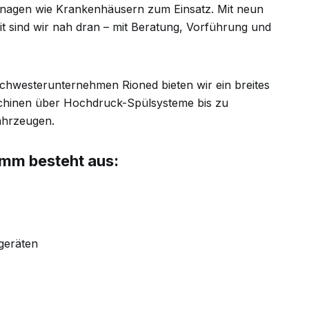
T
unagen wie Krankenhäusern zum Einsatz. Mit neun
a
g
t sind wir nah dran – mit Beratung, Vorführung und
e
hwesterunternehmen Rioned bieten wir ein breites
hinen über Hochdruck-Spülsysteme bis zu
ahrzeugen.
amm besteht aus:
geräten