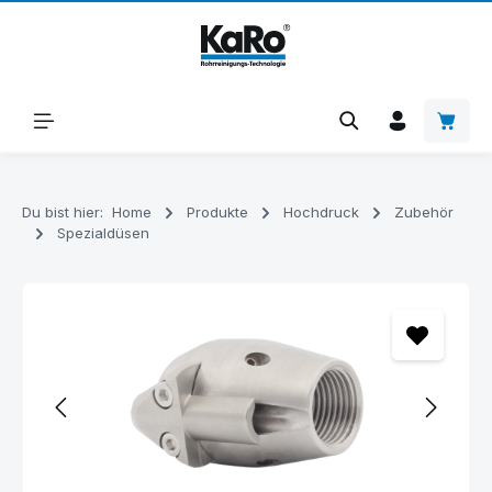
Zum Hauptinhalt springen
Warenk
Du bist hier:
Home
Produkte
Hochdruck
Zubehör
Spezialdüsen
Bildergalerie überspringen