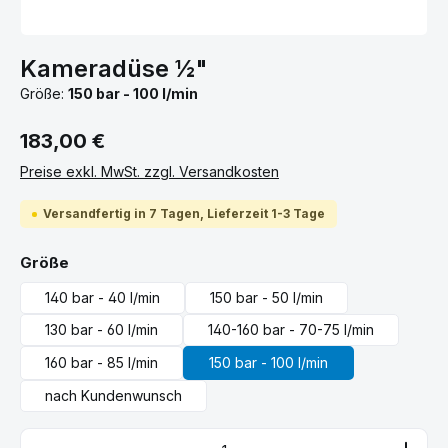
Kameradüse ½"
Größe:
150 bar - 100 l/min
Regulärer Preis:
183,00 €
Preise exkl. MwSt. zzgl. Versandkosten
Versandfertig in 7 Tagen, Lieferzeit 1-3 Tage
auswählen
Größe
140 bar - 40 l/min
150 bar - 50 l/min
130 bar - 60 l/min
140-160 bar - 70-75 l/min
160 bar - 85 l/min
150 bar - 100 l/min
nach Kundenwunsch
Produkt Anzahl: Gib den gewünschten Wert ein ode