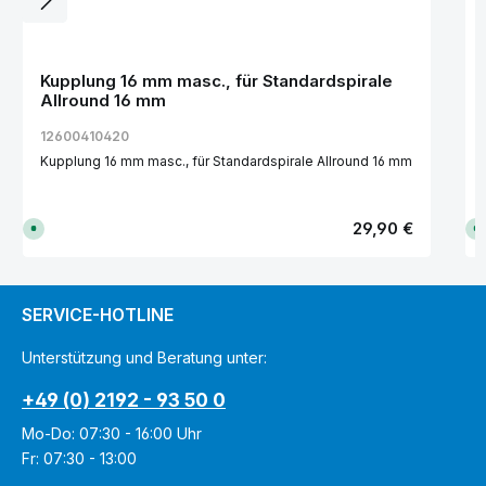
Kupplung 16 mm masc., für Standardspirale
Allround 16 mm
12600410420
Kupplung 16 mm masc., für Standardspirale Allround 16 mm
Regulärer Preis:
29,90 €
S
S
o
o
f
f
o
o
r
r
t
t
v
v
SERVICE-HOTLINE
e
e
r
r
f
f
Unterstützung und Beratung unter:
ü
ü
g
g
b
b
+49 (0) 2192 - 93 50 0
a
a
r
r
,
,
Mo-Do: 07:30 - 16:00 Uhr
L
L
i
i
Fr: 07:30 - 13:00
e
e
f
f