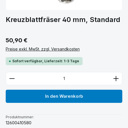
Kreuzblattfräser 40 mm, Standard
Regulärer Preis:
50,90 €
Preise exkl. MwSt. zzgl. Versandkosten
Sofort verfügbar, Lieferzeit: 1-3 Tage
Produkt Anzahl: Gib den gewünschten Wert ein ode
In den Warenkorb
Produktnummer:
12600410580