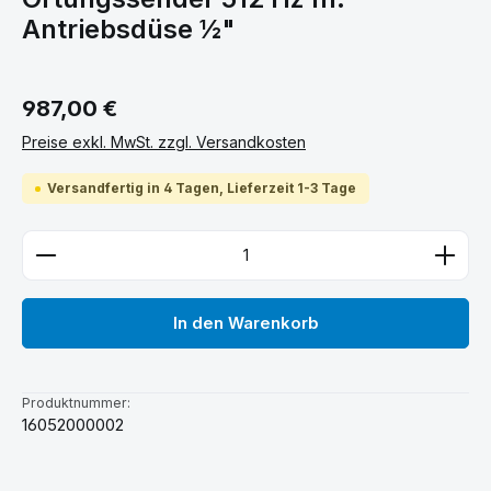
Antriebsdüse ½"
Regulärer Preis:
987,00 €
Preise exkl. MwSt. zzgl. Versandkosten
Versandfertig in 4 Tagen, Lieferzeit 1-3 Tage
Produkt Anzahl: Gib den gewünschten Wert ein ode
In den Warenkorb
Produktnummer:
16052000002