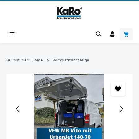
Zum Hauptinhalt springen
Warenk
Du bist hier:
Home
Komplettfahrzeuge
Bildergalerie überspringen