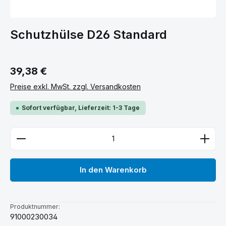
Schutzhülse D26 Standard
Regulärer Preis:
39,38 €
Preise exkl. MwSt. zzgl. Versandkosten
Sofort verfügbar, Lieferzeit: 1-3 Tage
Produkt Anzahl: Gib den gewünschten Wert ein ode
In den Warenkorb
Produktnummer:
91000230034