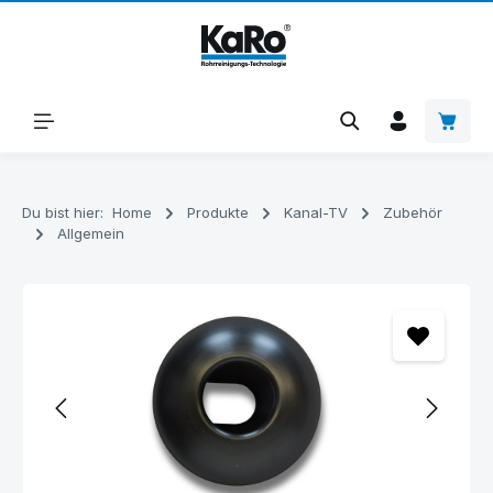
Zum Hauptinhalt springen
Warenk
Du bist hier:
Home
Produkte
Kanal-TV
Zubehör
Allgemein
Bildergalerie überspringen