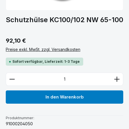
Schutzhülse KC100/102 NW 65-100
Regulärer Preis:
92,10 €
Preise exkl. MwSt. zzgl. Versandkosten
Sofort verfügbar, Lieferzeit: 1-3 Tage
Produkt Anzahl: Gib den gewünschten Wert ein ode
In den Warenkorb
Produktnummer:
91000204050