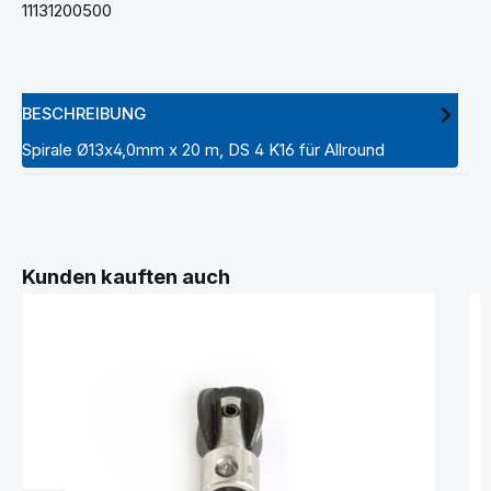
11131200500
BESCHREIBUNG
Spirale Ø13x4,0mm x 20 m, DS 4 K16 für Allround
Produktgalerie überspringen
Kunden kauften auch