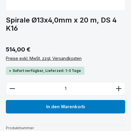
Spirale Ø13x4,0mm x 20 m, DS 4
K16
Regulärer Preis:
514,00 €
Preise exkl. MwSt. zzgl. Versandkosten
Sofort verfügbar, Lieferzeit: 1-3 Tage
Produkt Anzahl: Gib den gewünschten Wert ein ode
In den Warenkorb
Produktnummer: