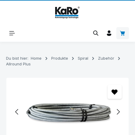
Zum Hauptinhalt springen
Warenk
Du bist hier:
Home
Produkte
Spiral
Zubehör
Allround Plus
Bildergalerie überspringen