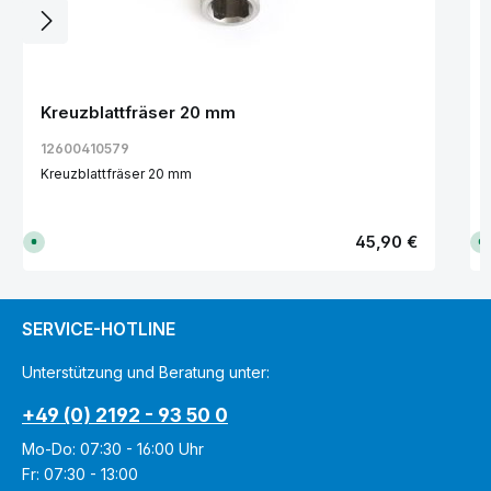
Kreuzblattfräser 20 mm
12600410579
Kreuzblattfräser 20 mm
Regulärer Preis:
45,90 €
S
S
o
o
f
f
o
o
r
r
t
t
v
v
SERVICE-HOTLINE
e
e
r
r
f
f
Unterstützung und Beratung unter:
ü
ü
g
g
b
b
+49 (0) 2192 - 93 50 0
a
a
r
r
,
,
Mo-Do: 07:30 - 16:00 Uhr
L
L
i
i
Fr: 07:30 - 13:00
e
e