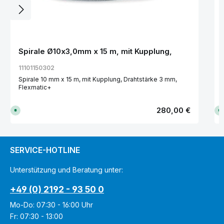
Spirale Ø10x3,0mm x 15 m, mit Kupplung,
11101150302
Spirale 10 mm x 15 m, mit Kupplung, Drahtstärke 3 mm,
Flexmatic+
Regulärer Preis:
280,00 €
S
S
o
o
f
f
o
o
r
r
t
t
v
v
SERVICE-HOTLINE
e
e
r
r
f
f
Unterstützung und Beratung unter:
ü
ü
g
g
b
b
+49 (0) 2192 - 93 50 0
a
a
r
r
,
,
Mo-Do: 07:30 - 16:00 Uhr
L
L
i
i
Fr: 07:30 - 13:00
e
e