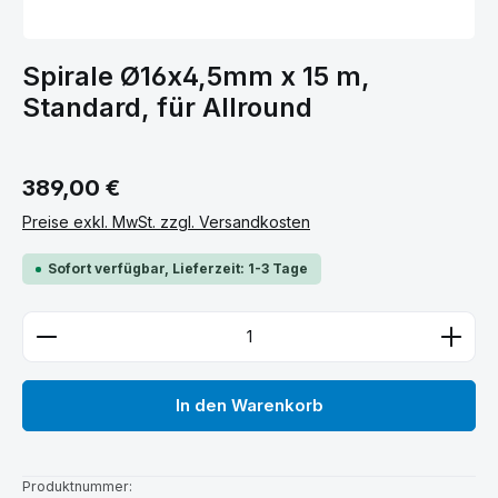
Spirale Ø16x4,5mm x 15 m,
Standard, für Allround
Regulärer Preis:
389,00 €
Preise exkl. MwSt. zzgl. Versandkosten
Sofort verfügbar, Lieferzeit: 1-3 Tage
Produkt Anzahl: Gib den gewünschten Wert ein ode
In den Warenkorb
Produktnummer: