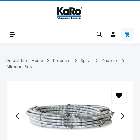
Zum Hauptinhalt springen
Warenk
Du bist hier:
Home
Produkte
Spiral
Zubehör
Allround Plus
Bildergalerie überspringen