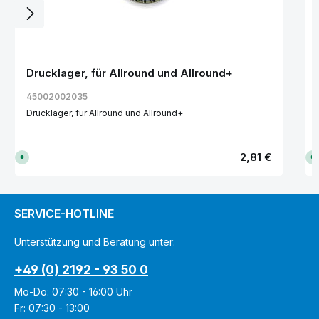
Drucklager, für Allround und Allround+
45002002035
Drucklager, für Allround und Allround+
Regulärer Preis:
2,81 €
S
S
o
o
f
f
o
o
r
r
t
t
v
v
SERVICE-HOTLINE
e
e
r
r
f
f
Unterstützung und Beratung unter:
ü
ü
g
g
b
b
+49 (0) 2192 - 93 50 0
a
a
r
r
,
,
Mo-Do: 07:30 - 16:00 Uhr
L
L
i
i
Fr: 07:30 - 13:00
e
e