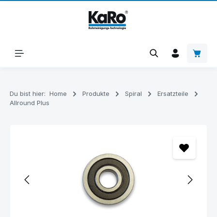
Zum Hauptinhalt springen
Warenk
Du bist hier:
Home
Produkte
Spiral
Ersatzteile
Allround Plus
Bildergalerie überspringen