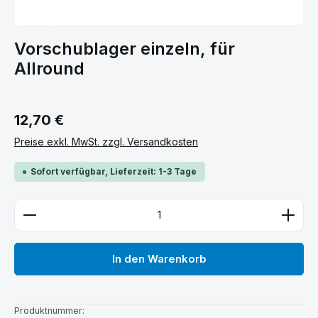
Vorschublager einzeln, für
Allround
Regulärer Preis:
12,70 €
Preise exkl. MwSt. zzgl. Versandkosten
Sofort verfügbar, Lieferzeit: 1-3 Tage
Produkt Anzahl: Gib den gewünschten Wert ein ode
In den Warenkorb
Produktnummer: