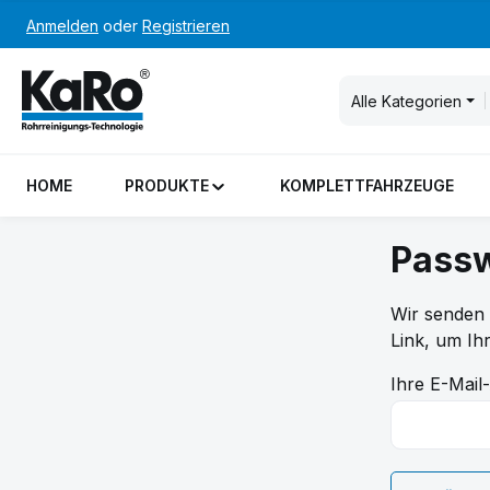
Anmelden
oder
Registrieren
m Hauptinhalt springen
Zur Suche springen
Zur Hauptnavigation springen
Alle Kategorien
HOME
PRODUKTE
KOMPLETTFAHRZEUGE
Passw
Wir senden 
Link, um Ih
Ihre E-Mail