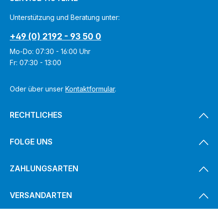
r
,
L
Unterstützung und Beratung unter:
i
e
f
+49 (0) 2192 - 93 50 0
e
r
z
Mo-Do: 07:30 - 16:00 Uhr
e
i
Fr: 07:30 - 13:00
t
:
1
-
Oder über unser
Kontaktformular
.
3
T
a
g
e
RECHTLICHES
FOLGE UNS
ZAHLUNGSARTEN
VERSANDARTEN