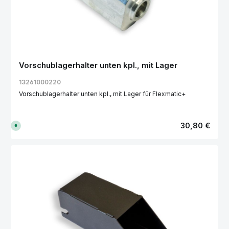
f
e
r
z
e
i
t
:
1
-
Vorschublagerhalter unten kpl., mit Lager
3
T
a
13261000220
g
e
Vorschublagerhalter unten kpl., mit Lager für Flexmatic+
Regulärer Preis:
30,80 €
S
o
f
o
r
t
v
e
r
f
ü
g
b
a
r
,
L