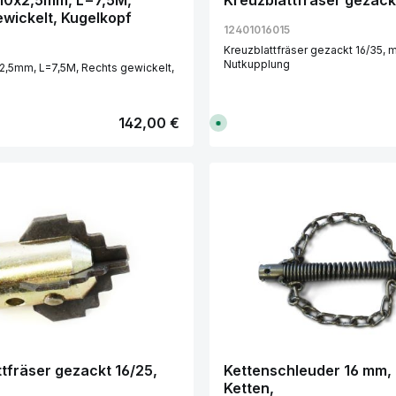
Ø10x2,5mm, L=7,5M,
Kreuzblattfräser gezack
i
wickelt, Kugelkopf
t
:
12401016015
1
-
Kreuzblattfräser gezackt 16/35, mit
3
Nutkupplung
2,5mm, L=7,5M, Rechts gewickelt,
T
a
g
e
Regulärer Preis:
142,00 €
S
o
f
o
r
t
v
kt Anzahl: Gib den gewünschten Wert e
Produkt Anzahl:
e
r
f
ü
g
b
a
r
,
L
i
e
f
e
r
z
e
tfräser gezackt 16/25,
Kettenschleuder 16 mm, 
i
Ketten,
t