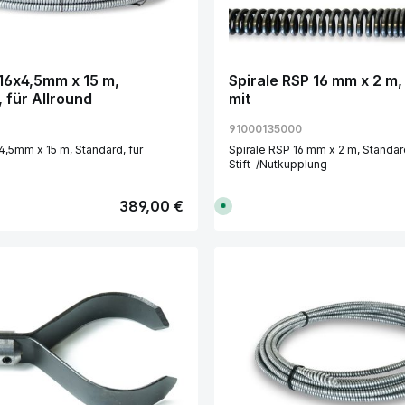
L
i
e
f
e
r
z
e
16x4,5mm x 15 m,
Spirale RSP 16 mm x 2 m,
i
 für Allround
mit
t
:
1
91000135000
-
3
4,5mm x 15 m, Standard, für
Spirale RSP 16 mm x 2 m, Standar
T
a
Stift-/Nutkupplung
g
e
Regulärer Preis:
389,00 €
S
o
f
o
r
t
v
kt Anzahl: Gib den gewünschten Wert e
Produkt Anzahl:
e
r
f
ü
g
b
a
r
,
L
i
e