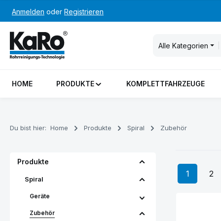
Anmelden
oder
Registrieren
m Hauptinhalt springen
Zur Suche springen
Zur Hauptnavigation springen
Alle Kategorien
HOME
PRODUKTE
KOMPLETTFAHRZEUGE
Du bist hier:
Home
Produkte
Spiral
Zubehör
Produkte
1
2
Seite
Se
Spiral
Geräte
Zubehör