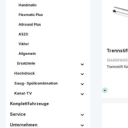
Handmatic
Flexmatic Plus
Allround Plus
AS20
Viktor
Trennstif
Allgemein
1240001602
Ersatzteile
Trennstift f
Hochdruck
Saug- Spülkombination
S
Kanal-TV
o
f
o
Komplettfahrzeuge
r
t
v
Produ
Service
e
r
f
Unternehmen
ü
g