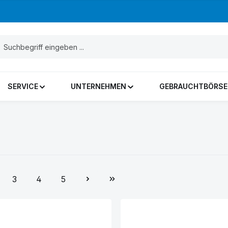
SERVICE
UNTERNEHMEN
GEBRAUCHTBÖRSE
3
4
5
ite
Seite
Seite
Seite