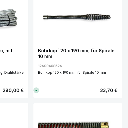
m, mit
Bohrkopf 20 x 190 mm, für Spirale
10 mm
12600408526
ärke
Bohrkopf 20 x 190 mm, für Spirale 10 mm
Regulärer Preis:
280,00 €
Regulärer Preis:
33,70 €
S
o
f
o
r
t
v
in oder benutze die Schaltflächen um 
 Gib den gewünschten Wert ein oder be
Produkt Anzahl: Gib den g
e
r
f
ü
g