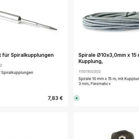
t für Spiralkupplungen
Spirale Ø10x3,0mm x 15 
Kupplung,
2
11101150302
ür Spiralkupplungen
Spirale 10 mm x 15 m, mit Kupplung, Drahtst
3 mm, Flexmatic+
Regulärer Preis:
7,83 €
S
o
f
o
r
t
v
kt Anzahl: Gib den gewünschten Wert e
Produkt Anzahl:
e
r
f
ü
g