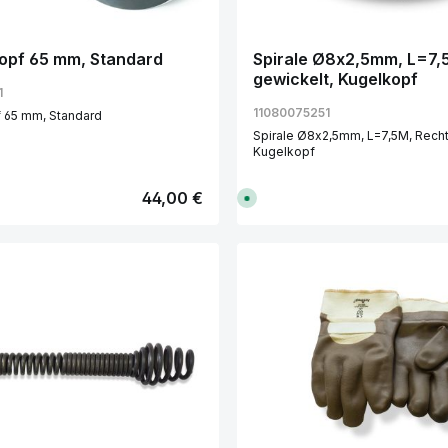
f
e
r
z
e
opf 65 mm, Standard
Spirale Ø8x2,5mm, L=7,
i
gewickelt, Kugelkopf
t
:
1
1
11080075251
-
 65 mm, Standard
3
Spirale Ø8x2,5mm, L=7,5M, Recht
T
a
Kugelkopf
g
e
Regulärer Preis:
44,00 €
S
o
f
o
r
t
v
kt Anzahl: Gib den gewünschten Wert e
Produkt Anzahl:
e
r
f
ü
g
b
a
r
,
L
i
e
f
e